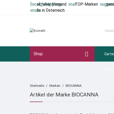
local_shipping
star
suppor
sicherer Versand
TOP-Marken
per
store
2x in Österreich

Shop
Garte
Katal
Startseite
Marken
BIOCANNA
Artikel der Marke BIOCANNA