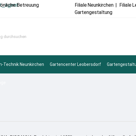
t_agent
sönliche Betreuung
Filiale
Neunkirchen
|
Filiale
L
Gartengestaltung
n-Technik Neunkirchen
Gartencenter Leobersdorf
Gartengestalt
oge