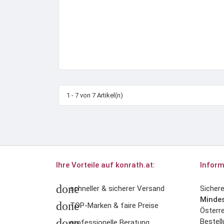
1 - 7 von 7 Artikel(n)
Ihre Vorteile auf konrath.at:
Inform
done
schneller & sicherer Versand
Sicher
Mindes
done
TOP-Marken & faire Preise
Österre
done
Bestell
professionelle Beratung