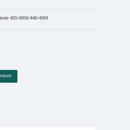
elände 420/430X/440/450X
enkorb