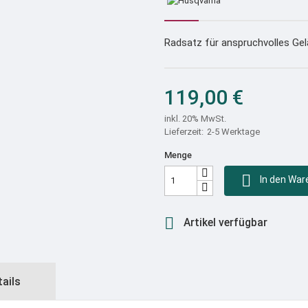
Radsatz für anspruchvolles G
119,00 €
inkl. 20% MwSt.
2-5 Werktage
Menge

In den War

Artikel verfügbar
tails