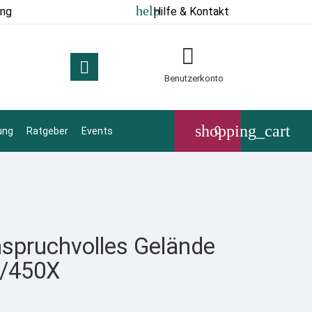
help
ung
Hilfe & Kontakt


Benutzerkonto
shopping_cart
0
ung
Ratgeber
Events
nspruchvolles Gelände
/450X