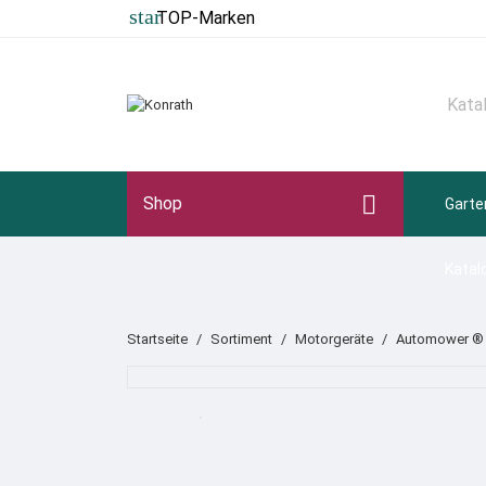
star
TOP-Marken

Shop
Garte
Katal
Startseite
Sortiment
Motorgeräte
Automower ®