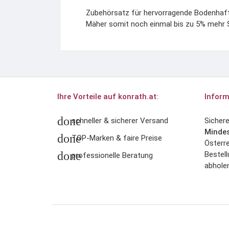
Zubehörsatz für hervorragende Bodenhaf
Mäher somit noch einmal bis zu 5% mehr 
Ihre Vorteile auf konrath.at:
Inform
done
schneller & sicherer Versand
Sicher
Mindes
done
TOP-Marken & faire Preise
Österre
done
Bestell
professionelle Beratung
abholen