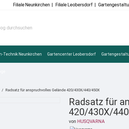
Filiale
Neunkirchen
|
Filiale
Leobersdorf
|
Gartengestalt
n-Technik Neunkirchen
Gartencenter Leobersdorf
Gartengestalt
oge
Radsatz für anspruchvolles Gelände 420/430X/440/450X
Radsatz für a
420/430X/440
von
HUSQVARNA