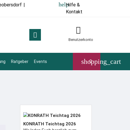
help
eobersdorf
|
Hilfe &
Kontakt


Benutzerkonto
shopping_cart
0
ung
Ratgeber
Events
KONRATH Teichtag 2026