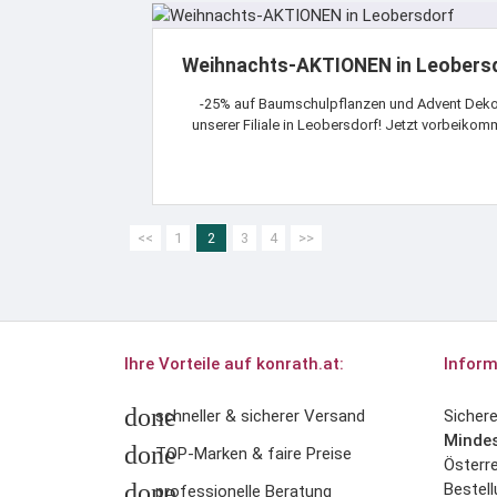
Weihnachts-AKTIONEN in Leobers
-25% auf Baumschulpflanzen und Advent Deko
unserer Filiale in Leobersdorf! Jetzt vorbeikom
<<
1
2
3
4
>>
Ihre Vorteile auf konrath.at:
Inform
done
schneller & sicherer Versand
Sicher
Mindes
done
TOP-Marken & faire Preise
Österre
done
Bestell
professionelle Beratung