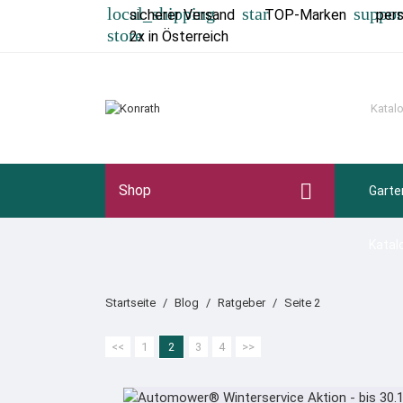
local_shipping
star
suppor
sicherer Versand
TOP-Marken
per
store
2x in Österreich

Shop
Garte
Katal
Startseite
Blog
Ratgeber
Seite 2
<<
1
2
3
4
>>