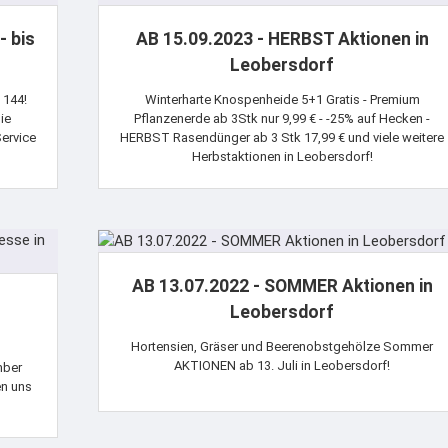
- bis
AB 15.09.2023 - HERBST Aktionen in
Leobersdorf
 144!
Winterharte Knospenheide 5+1 Gratis - Premium
ie
Pflanzenerde ab 3Stk nur 9,99 € - -25% auf Hecken -
Service
HERBST Rasendünger ab 3 Stk 17,99 € und viele weitere
Herbstaktionen in Leobersdorf!
AB 13.07.2022 - SOMMER Aktionen in
n
Leobersdorf
Hortensien, Gräser und Beerenobstgehölze Sommer
AKTIONEN ab 13. Juli in Leobersdorf!
mber
en uns