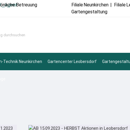
t_agent
sönliche Betreuung
Filiale
Neunkirchen
|
Filiale
L
Gartengestaltung
n-Technik Neunkirchen
Gartencenter Leobersdorf
Gartengestalt
oge