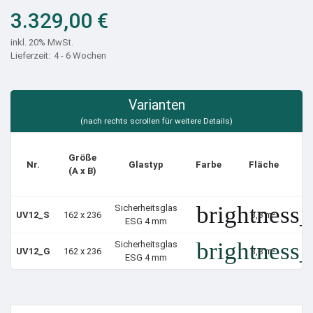
3.329,00 €
inkl. 20% MwSt.
4 - 6 Wochen
Varianten
Größe
S
Nr.
Glastyp
Farbe
Fläche
(A x B)
brightness
Sicherheitsglas
UV12_S
162 x 236
3,8 m²
ESG 4 mm
brightness
Sicherheitsglas
UV12_G
162 x 236
3,8 m²
ESG 4 mm