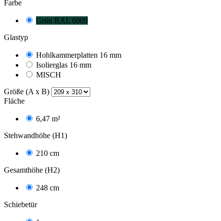
Farbe
Grün RAL 6009
Glastyp
Hohlkammerplatten 16 mm
Isolierglas 16 mm
MISCH
Größe (A x B)
Fläche
6,47 m²
Stehwandhöhe (H1)
210 cm
Gesamthöhe (H2)
248 cm
Schiebetür