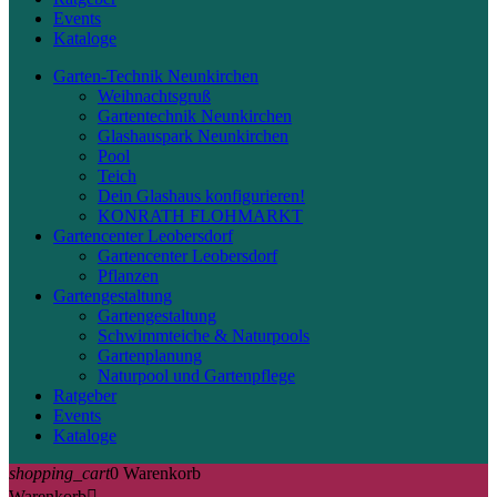
Events
Kataloge
Garten-Technik Neunkirchen
Weihnachtsgruß
Gartentechnik Neunkirchen
Glashauspark Neunkirchen
Pool
Teich
Dein Glashaus konfigurieren!
KONRATH FLOHMARKT
Gartencenter Leobersdorf
Gartencenter Leobersdorf
Pflanzen
Gartengestaltung
Gartengestaltung
Schwimmteiche & Naturpools
Gartenplanung
Naturpool und Gartenpflege
Ratgeber
Events
Kataloge
shopping_cart
0
Warenkorb
Warenkorb
