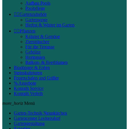
Aufbau Pools
Poolpflege


Gartenzubehör
Gartenwege
Herbst & Winter im Garten


Pflanzen
Kräuter & Gemüse
Ziersträucher
Für die Terrasse
Gehölze
Hortensien
Balkon- & Beetblumen
Biodünger & Erden
Steinskulpturen
Feuerschalen und Griller
% Angebote
Konrath Service
Konrath Verleih
more_horiz
Menü
Garten-Technik Neunkirchen
Gartencenter Leobersdorf
Gartengestaltung
Ratgeber