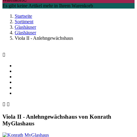
Es gibt keine Artikel mehr in Ihrem Warenkorb
Startseite
Sortiment
Glashäuser
Glashäuser
Viola II - Anlehngewächshaus



Viola II - Anlehngewächshaus
von
Konrath
MyGlashaus