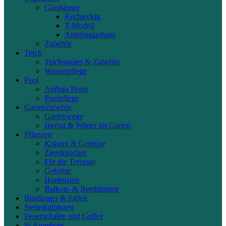
Glashäuser
Rechteckig
T-Modell
Anlehnglashaus
Zubehör
Teich
Teichsauger & Zubehör
Wasserpflege
Pool
Aufbau Pools
Poolpflege
Gartenzubehör
Gartenwege
Herbst & Winter im Garten
Pflanzen
Kräuter & Gemüse
Ziersträucher
Für die Terrasse
Gehölze
Hortensien
Balkon- & Beetblumen
Biodünger & Erden
Steinskulpturen
Feuerschalen und Griller
% Angebote