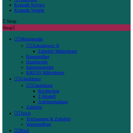
Konrath Service
Konrath Verleih

Shop
Shop



Motorgeräte


Automower ®
Zubehör Mähroboter
Rasenmäher
Handgeräte
Industriegeräte
KRESS Mähroboter


Glashäuser


Glashäuser
Rechteckig
T-Modell
Anlehnglashaus
Zubehör


Teich
Teichsauger & Zubehör
Wasserpflege


Pool