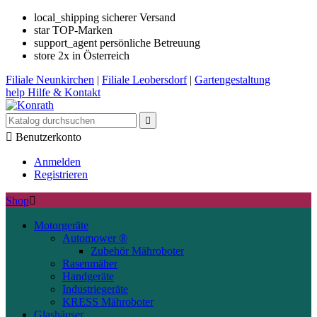
local_shipping
sicherer Versand
star
TOP-Marken
support_agent
persönliche Betreuung
store
2x in Österreich
Filiale
Neunkirchen
|
Filiale
Leobersdorf
|
Gartengestaltung
help
Hilfe & Kontakt


Benutzerkonto
Anmelden
Registrieren
Shop

Motorgeräte
Automower ®
Zubehör Mähroboter
Rasenmäher
Handgeräte
Industriegeräte
KRESS Mähroboter
Glashäuser