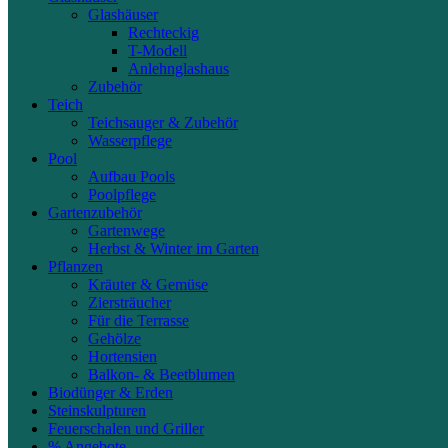
Glashäuser
Rechteckig
T-Modell
Anlehnglashaus
Zubehör
Teich
Teichsauger & Zubehör
Wasserpflege
Pool
Aufbau Pools
Poolpflege
Gartenzubehör
Gartenwege
Herbst & Winter im Garten
Pflanzen
Kräuter & Gemüse
Ziersträucher
Für die Terrasse
Gehölze
Hortensien
Balkon- & Beetblumen
Biodünger & Erden
Steinskulpturen
Feuerschalen und Griller
% Angebote