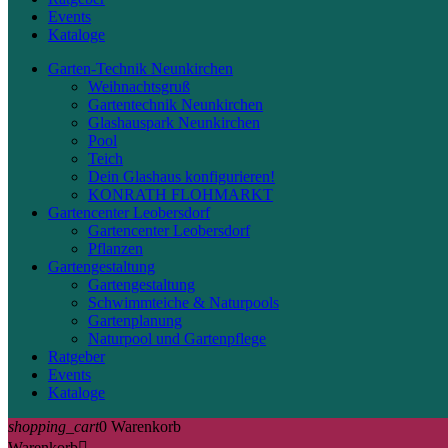
Events
Kataloge
Garten-Technik Neunkirchen
Weihnachtsgruß
Gartentechnik Neunkirchen
Glashauspark Neunkirchen
Pool
Teich
Dein Glashaus konfigurieren!
KONRATH FLOHMARKT
Gartencenter Leobersdorf
Gartencenter Leobersdorf
Pflanzen
Gartengestaltung
Gartengestaltung
Schwimmteiche & Naturpools
Gartenplanung
Naturpool und Gartenpflege
Ratgeber
Events
Kataloge
shopping_cart
0
Warenkorb
Warenkorb
