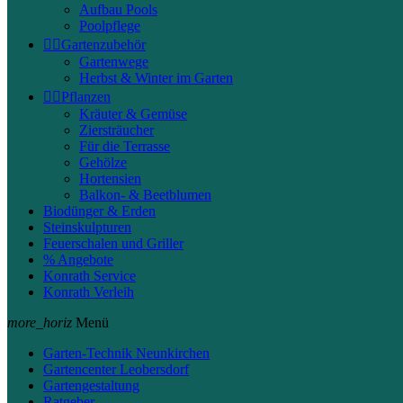
Aufbau Pools
Poolpflege


Gartenzubehör
Gartenwege
Herbst & Winter im Garten


Pflanzen
Kräuter & Gemüse
Ziersträucher
Für die Terrasse
Gehölze
Hortensien
Balkon- & Beetblumen
Biodünger & Erden
Steinskulpturen
Feuerschalen und Griller
% Angebote
Konrath Service
Konrath Verleih
more_horiz
Menü
Garten-Technik Neunkirchen
Gartencenter Leobersdorf
Gartengestaltung
Ratgeber