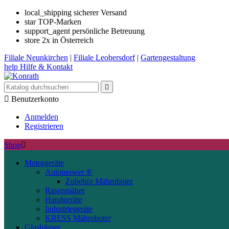
local_shipping
sicherer Versand
star
TOP-Marken
support_agent
persönliche Betreuung
store
2x in Österreich
Filiale
Neunkirchen
|
Filiale
Leobersdorf
|
Gartengestaltung
help
Hilfe & Kontakt


Benutzerkonto
Anmelden
Registrieren
Shop

Motorgeräte
Automower ®
Zubehör Mähroboter
Rasenmäher
Handgeräte
Industriegeräte
KRESS Mähroboter
Glashäuser