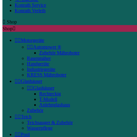
Konrath Service
Konrath Verleih

Shop
Shop



Motorgeräte


Automower ®
Zubehör Mähroboter
Rasenmäher
Handgeräte
Industriegeräte
KRESS Mähroboter


Glashäuser


Glashäuser
Rechteckig
T-Modell
Anlehnglashaus
Zubehör


Teich
Teichsauger & Zubehör
Wasserpflege


Pool