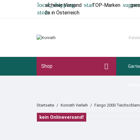
local_shipping
star
suppor
sicherer Versand
TOP-Marken
per
store
2x in Österreich

Shop
Garte
Katal
Startseite
Konrath Verleih
Fango 2000 Teichschlamm
kein Onlineversand!