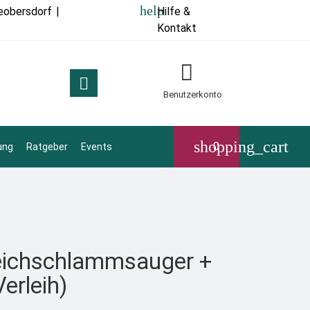
help
eobersdorf
|
Hilfe &
Kontakt


Benutzerkonto
shopping_cart
0
ung
Ratgeber
Events
eichschlammsauger +
erleih)