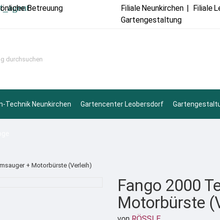
t_agent
sönliche Betreuung
Filiale
Neunkirchen
|
Filiale
L
Gartengestaltung
n-Technik Neunkirchen
Gartencenter Leobersdorf
Gartengestalt
oge
sauger + Motorbürste (Verleih)
Fango 2000 T
Motorbürste (V
von
RÖSSLE