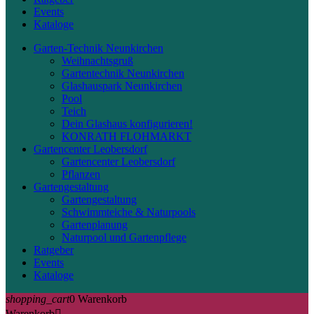
Events
Kataloge
Garten-Technik Neunkirchen
Weihnachtsgruß
Gartentechnik Neunkirchen
Glashauspark Neunkirchen
Pool
Teich
Dein Glashaus konfigurieren!
KONRATH FLOHMARKT
Gartencenter Leobersdorf
Gartencenter Leobersdorf
Pflanzen
Gartengestaltung
Gartengestaltung
Schwimmteiche & Naturpools
Gartenplanung
Naturpool und Gartenpflege
Ratgeber
Events
Kataloge
shopping_cart
0
Warenkorb
Warenkorb
