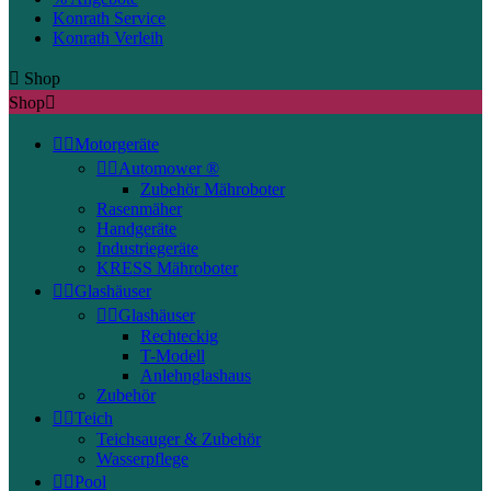
Konrath Service
Konrath Verleih

Shop
Shop



Motorgeräte


Automower ®
Zubehör Mähroboter
Rasenmäher
Handgeräte
Industriegeräte
KRESS Mähroboter


Glashäuser


Glashäuser
Rechteckig
T-Modell
Anlehnglashaus
Zubehör


Teich
Teichsauger & Zubehör
Wasserpflege


Pool