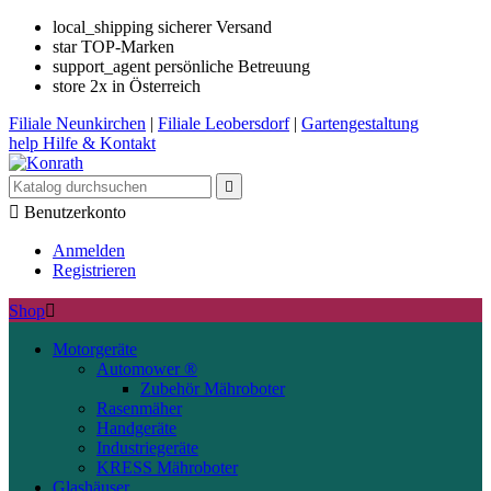
local_shipping
sicherer Versand
star
TOP-Marken
support_agent
persönliche Betreuung
store
2x in Österreich
Filiale
Neunkirchen
|
Filiale
Leobersdorf
|
Gartengestaltung
help
Hilfe & Kontakt


Benutzerkonto
Anmelden
Registrieren
Shop

Motorgeräte
Automower ®
Zubehör Mähroboter
Rasenmäher
Handgeräte
Industriegeräte
KRESS Mähroboter
Glashäuser