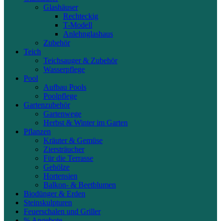
Glashäuser
Rechteckig
T-Modell
Anlehnglashaus
Zubehör
Teich
Teichsauger & Zubehör
Wasserpflege
Pool
Aufbau Pools
Poolpflege
Gartenzubehör
Gartenwege
Herbst & Winter im Garten
Pflanzen
Kräuter & Gemüse
Ziersträucher
Für die Terrasse
Gehölze
Hortensien
Balkon- & Beetblumen
Biodünger & Erden
Steinskulpturen
Feuerschalen und Griller
% Angebote