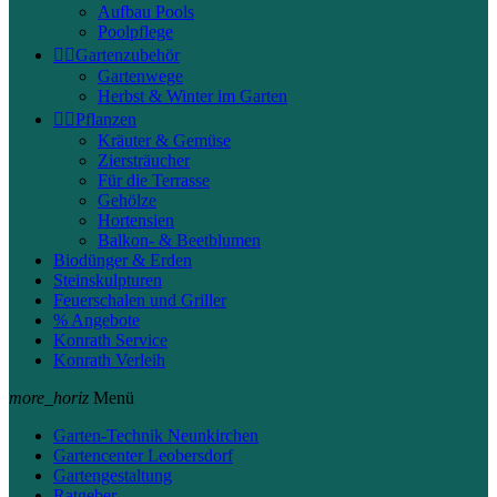
Aufbau Pools
Poolpflege


Gartenzubehör
Gartenwege
Herbst & Winter im Garten


Pflanzen
Kräuter & Gemüse
Ziersträucher
Für die Terrasse
Gehölze
Hortensien
Balkon- & Beetblumen
Biodünger & Erden
Steinskulpturen
Feuerschalen und Griller
% Angebote
Konrath Service
Konrath Verleih
more_horiz
Menü
Garten-Technik Neunkirchen
Gartencenter Leobersdorf
Gartengestaltung
Ratgeber