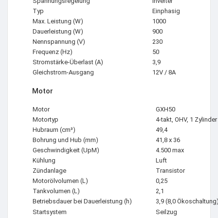
Spannungsregelung
Inverter
Typ
Einphasig
Max. Leistung (W)
1000
Dauerleistung (W)
900
Nennspannung (V)
230
Frequenz (Hz)
50
Stromstärke-Überlast (A)
3,9
Gleichstrom-Ausgang
12V / 8A
Motor
Motor
GXH50
Motortyp
4-takt, OHV, 1 Zylinder
Hubraum (cm³)
49,4
Bohrung und Hub (mm)
41,8 x 36
Geschwindigkeit (UpM)
4.500 max
Kühlung
Luft
Zündanlage
Transistor
Motorölvolumen (L)
0,25
Tankvolumen (L)
2,1
Betriebsdauer bei Dauerleistung (h)
3,9 (8,0 Ökoschaltung
Startsystem
Seilzug