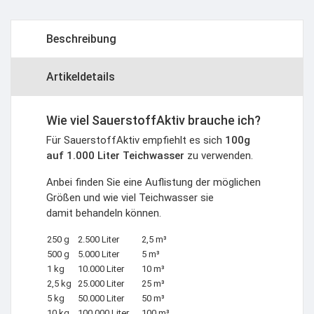
Beschreibung
Artikeldetails
Wie viel SauerstoffAktiv brauche ich?
Für SauerstoffAktiv empfiehlt es sich
100g
auf 1.000 Liter Teichwasser
zu verwenden.
Anbei finden Sie eine Auflistung der möglichen
Größen und wie viel Teichwasser sie
damit behandeln können.
250 g
2.500 Liter
2,5 m³
500 g
5.000 Liter
5 m³
1 kg
10.000 Liter
10 m³
2,5 kg
25.000 Liter
25 m³
5 kg
50.000 Liter
50 m³
10 kg
100.000 Liter
100 m³