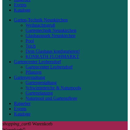
Events
Kataloge
Garten-Technik Neunkirchen
Weihnachtsgruß
Gartentechnik Neunkirchen
Glashauspark Neunkirchen
Pool
Teich
Dein Glashaus konfigurieren!
KONRATH FLOHMARKT
Gartencenter Leobersdorf
Gartencenter Leobersdorf
Pflanzen
Gartengestaltung
Gartengestaltung
Schwimmteiche & Naturpools
Gartenplanung
Naturpool und Gartenpflege
Ratgeber
Events
Kataloge
shopping_cart
0
Warenkorb
Warenkorb
