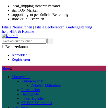
local_shipping
sicherer Versand
star
TOP-Marken
support_agent
persönliche Betreuung
store
2x in Österreich
Filiale
Neunkirchen
|
Filiale
Leobersdorf
|
Gartengestaltung
help
Hilfe & Kontakt


Benutzerkonto
Anmelden
Registrieren
Shop

Motorgeräte
Automower ®
Zubehör Mähroboter
Rasenmäher
Handgeräte
Industriegeräte
KRESS Mähroboter
Glashäuser