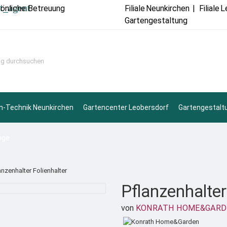
t_agent
sönliche Betreuung
Filiale
Neunkirchen
|
Filiale
L
Gartengestaltung
n-Technik Neunkirchen
Gartencenter Leobersdorf
Gartengestalt
oge
anzenhalter Folienhalter
Pflanzenhalter
von
KONRATH HOME&GARD