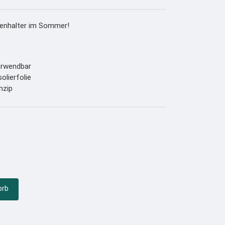
nzenhalter im Sommer!
erwendbar
olierfolie
nzip
orb