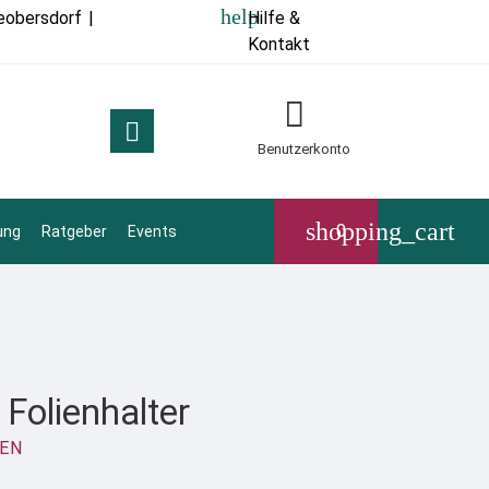
help
eobersdorf
|
Hilfe &
Kontakt


Benutzerkonto
shopping_cart
0
ung
Ratgeber
Events
 Folienhalter
EN