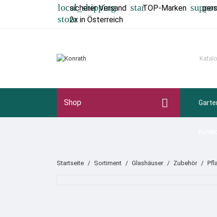
local_shipping
star
suppor
sicherer Versand
TOP-Marken
per
store
2x in Österreich

Shop
Garte
Katal
Startseite
Sortiment
Glashäuser
Zubehör
Pfl